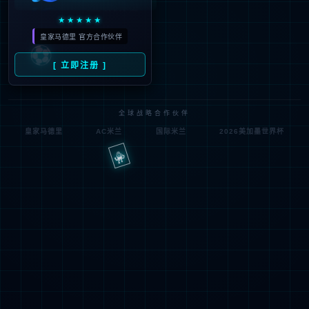
路
程
径
序
登
匿名
0x80070002
错
录
误
方
代
法
码
登
匿名
录
用
户
最可能的原因:
指定的目录或文件在 Web 服务器上不存在。
URL 拼写错误。
某个自定义筛选器或模块(如 URLScan)限制了对该文件的访
问。
可尝试的操作: