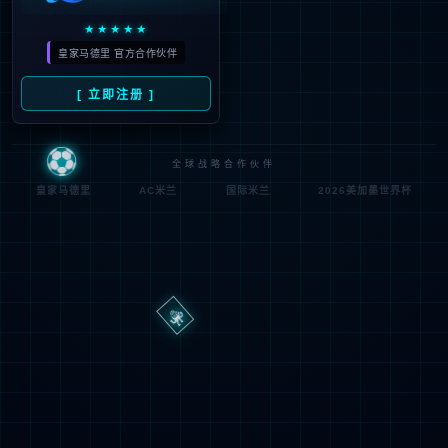
路
程
径
序
登
匿名
0x80070002
错
录
误
方
代
法
码
登
匿名
录
用
户
最可能的原因:
指定的目录或文件在 Web 服务器上不存在。
URL 拼写错误。
某个自定义筛选器或模块(如 URLScan)限制了对该文件的访
问。
可尝试的操作: